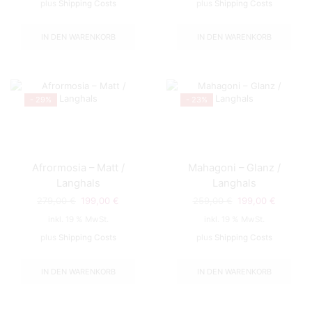
plus
Shipping Costs
plus
Shipping Costs
299,00 €
199,00 €.
279,00 €
199,00 €
IN DEN WARENKORB
IN DEN WARENKORB
- 29%
- 23%
Afrormosia – Matt /
Mahagoni – Glanz /
Langhals
Langhals
279,00
€
Ursprünglicher
199,00
€
Aktueller
259,00
€
Ursprünglicher
199,00
€
Aktuelle
Preis
Preis
Preis
Preis
inkl. 19 % MwSt.
inkl. 19 % MwSt.
war:
ist:
war:
ist:
plus
Shipping Costs
plus
Shipping Costs
279,00 €
199,00 €.
259,00 €
199,00 €
IN DEN WARENKORB
IN DEN WARENKORB