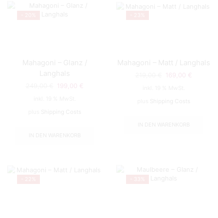
- 20%
- 23%
Mahagoni – Glanz /
Mahagoni – Matt / Langhals
Langhals
219,00
€
Ursprünglicher
169,00
€
Aktuelle
Preis
Preis
249,00
€
Ursprünglicher
199,00
€
Aktueller
inkl. 19 % MwSt.
war:
ist:
Preis
Preis
inkl. 19 % MwSt.
plus
Shipping Costs
219,00 €
169,00 €
war:
ist:
plus
Shipping Costs
249,00 €
199,00 €.
IN DEN WARENKORB
IN DEN WARENKORB
- 22%
- 33%