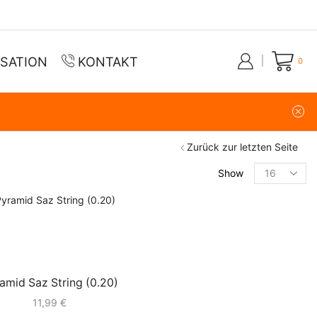
ISATION
KONTAKT
0
Zurück zur letzten Seite
KATEGORIE
Show
Show All Categories
Gitarren
(1)
Saz
(25)
Zubehör
(3)
amid Saz String (0.20)
11,99
€