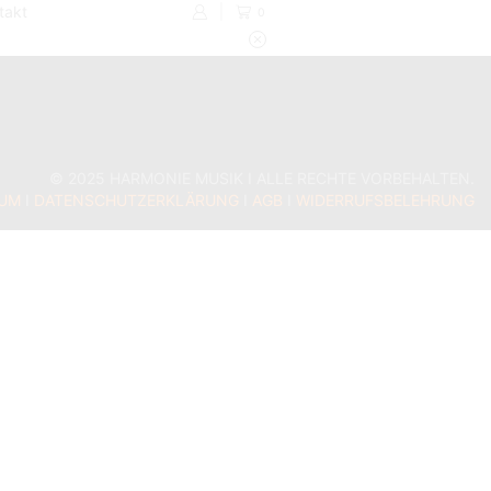
takt
0
© 2025 HARMONIE MUSIK I ALLE RECHTE VORBEHALTEN.
SUM
I
DATENSCHUTZERKLÄRUNG
I
AGB
I
WIDERRUFSBELEHRUNG