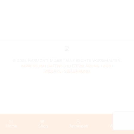
© 2025 HARMONIE MUSIK I ALLE RECHTE VORBEHALTEN.
IMPRESSUM
I
DATENSCHUTZERKLÄRUNG
I
AGB
I
WIDERRUFSBELEHRUNG
0
Home
Shop
Anmelden
Warenkorb